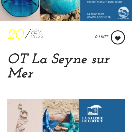
20
FÉV
0
LIKES
2022
OT La Seyne sur
Mer