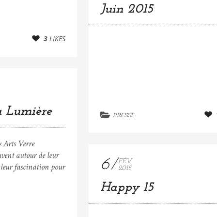
Juin 2015
3
LIKES
la Lumière
PRESSE
 « Arts Verre
uvent autour de leur
6
FÉV
 leur fascination pour
2015
Happy 15