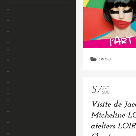
EXPOS
5
JUIL
2015
Visite de Jac
Micheline L
ateliers LOI