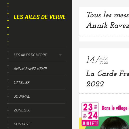
Tous les mess
LES AILES DE VERRE
Annik Ravez
LES AILES DE VERRE
14
AVR
2022
ANNIK RAVEZ KEMP
La Garde Frei
L’ATELIER
2022
JOURNAL
ZONE 256
CONTACT