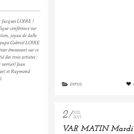
ec Jacques LOIRE !
ique conférence sur
ion, joyau de dalle
on papa Gabriel LOIRE
tour émouvant sur ce
é des trois artistes :
verrier) Jean
eur) et Raymond
.
EXPOS
2
JUIL
2015
VAR MATIN Mardi 