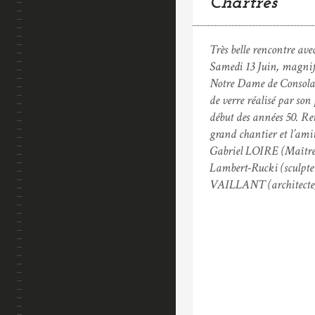
Chartres
Très belle rencontre av
Samedi 13 Juin, magnif
Notre Dame de Consolat
de verre réalisé par s
début des années 50. Re
grand chantier et l’amiti
Gabriel LOIRE (Maître 
Lambert-Rucki (sculpt
VAILLANT (architecte)