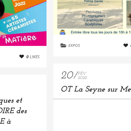
EXPOS
0
LIKES
20
FÉV
2022
OT La Seyne sur Me
ques et
OIRE des
RE à