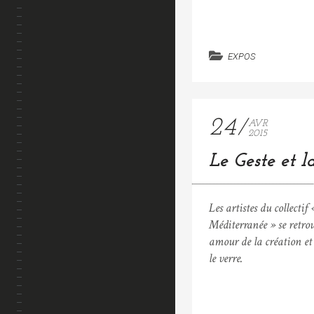
EXPOS
24
AVR
2015
Le Geste et 
Les artistes du collectif
Méditerranée » se retro
amour de la création et
le verre.