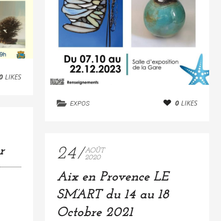
0
LIKES
0
LIKES
EXPOS
r
24
AOÛT
2020
Aix en Provence LE
SM’ART du 14 au 18
Octobre 2021